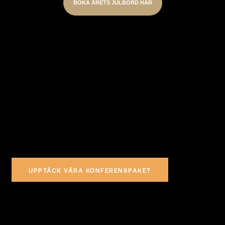
BOKA ÅRETS JULBORD HÄR
träffas och inspireras!
Konferenser mitt i centrum
På Estrad konfererar du mitt i centrum. Vi erbjuder lokaler med
allt från enskilda rum till 720 sittande middagsgäster.
UPPTÄCK VÅRA KONFERENSPAKET