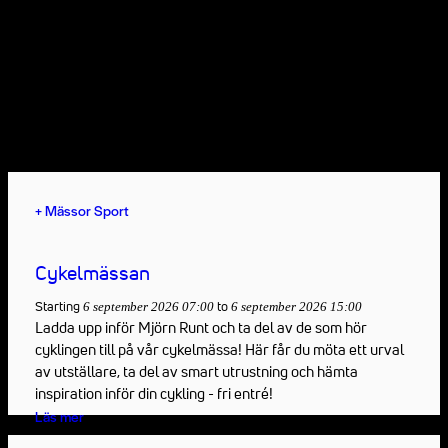
Kommande
evenemang
Det finns alltid mycket att uppleva!
Vad vill du se härnäst?
+
Mässor
Sport
Cykelmässan
Starting
to
6 september 2026 07:00
6 september 2026 15:00
Ladda upp inför Mjörn Runt och ta del av de som hör
cyklingen till på vår cykelmässa! Här får du möta ett urval
av utställare, ta del av smart utrustning och hämta
inspiration inför din cykling - fri entré!
Läs mer