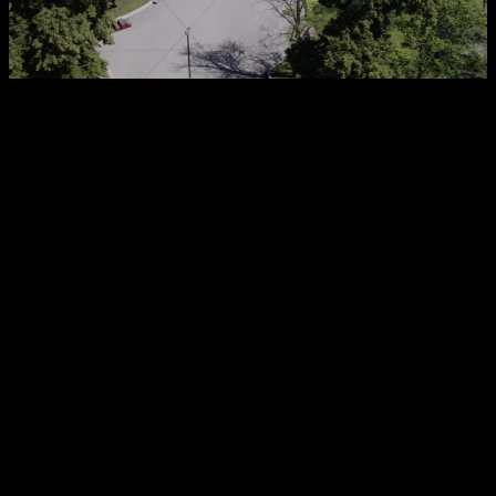
Företagande
Möten & mässor
Sport &
Kultur &
föreningsliv
evenemang