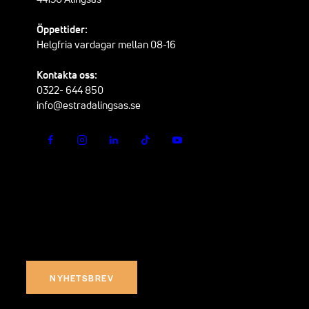
Öppettider:
Helgfria vardagar mellan 08-16
Kontakta oss:
0322- 644 850
info@estradalingsas.se
Missa inget som händer i Estrad
Prenumerera på vårt nyhetsbrev och ta del av nyheter,
erbjudanden och mycket mer
NYHETSBREV