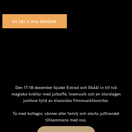
SE HELA KALENDERN
Årets julbord
med Alingsås festligaste julshow
Den 17–18 december bjuder Estrad och Skåål in till två
magiska kvällar med julbuffé, livemusik och en storslagen
julshow fylld av klassiska filmmusikfavoriter.
Ta med kollegor, vänner eller familj och starta julfirandet
tillsammans med oss.