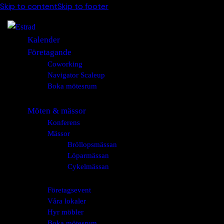
Skip to content
Skip to footer
Kalender
Företagande
Coworking
Navigator Scaleup
Boka mötesrum
Möten & mässor
Konferens
Mässor
Bröllopsmässan
Löparmässan
Cykelmässan
Företagsevent
Våra lokaler
Hyr möbler
Boka mötesrum