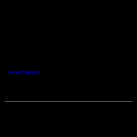
Missa inget som händer i
Estrad
Prenumerera på vårt nyhetsbrev och ta del av nyheter,
erbjudanden och mycket mer
NYHETSBREV