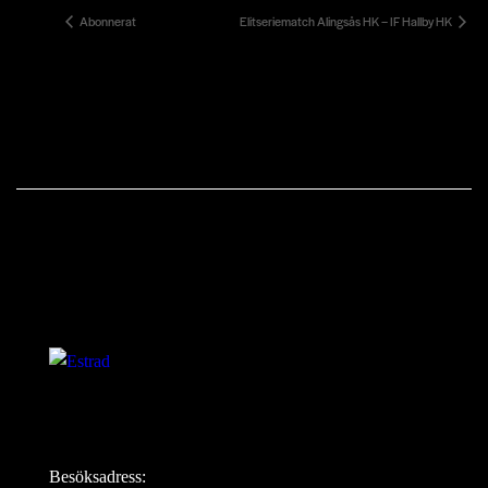
Abonnerat
Elitseriematch Alingsås HK – IF Hallby HK
Besöksadress: