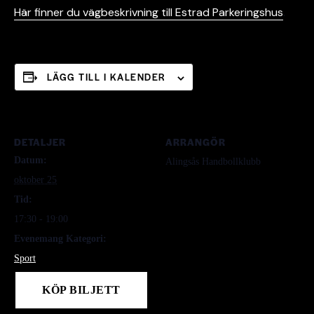
Här finner du vägbeskrivning till Estrad Parkeringshus
.
LÄGG TILL I KALENDER
DETALJER
ARRANGÖR
Datum:
Alingsås Handbollklubb
oktober 25
Tid:
17:30 - 19:00
Evenemang Kategori:
Sport