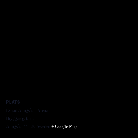
PLATS
Estrad Alingsås – Arena
Bryggaregatan 2
Alingsås
,
441 30
Sweden
+ Google Map