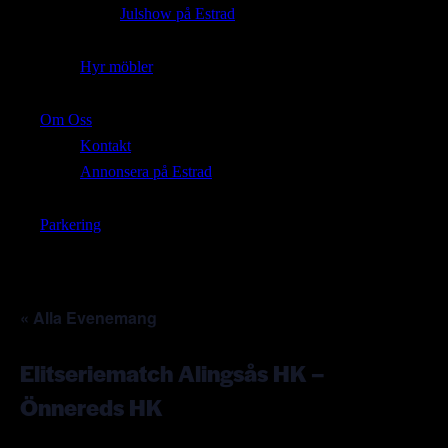
Julshow på Estrad
Hyr möbler
Om Oss
Kontakt
Annonsera på Estrad
Parkering
« Alla Evenemang
Elitseriematch Alingsås HK –
Önnereds HK
oktober 25 | 17:30
-
19:00