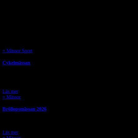
Kommande evenemang
Det finns alltid mycket att uppleva!
Vad vill du se härnäst?
+
Mässor
Sport
Cykelmässan
Starting
6 september 2026 07:00
to
6 september 2026 15:00
Ladda upp inför Mjörn Runt och ta del av de som hör cyklingen till på 
- fri entré!
Läs mer
+
Mässor
Bröllopsmässan 2026
Starting
12 september 2026 10:00
to
12 september 2026 16:00
Välkommen till Hela världens bröllop – i hjärtat av Alingsås!
Läs mer
+
Mässor