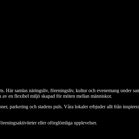
ats. Här samlas näringsliv, föreningsliv, kultur och evenemang under sa
 du av en flexibel miljö skapad för möten mellan människor.
ioner, parkering och stadens puls. Våra lokaler erbjuder allt från inspi
 föreningsaktiviteter eller oförglömliga upplevelser.