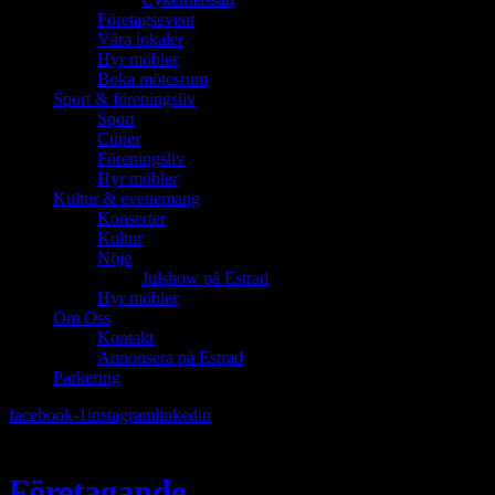
Företagsevent
Våra lokaler
Hyr möbler
Boka mötesrum
Sport & föreningsliv
Sport
Cuper
Föreningsliv
Hyr möbler
Kultur & evenemang
Konserter
Kultur
Nöje
Julshow på Estrad
Hyr möbler
Om Oss
Kontakt
Annonsera på Estrad
Parkering
facebook-1
instagram
linkedin
Företagande