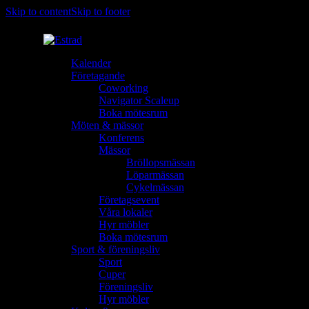
Skip to content
Skip to footer
Kalender
Företagande
Coworking
Navigator Scaleup
Boka mötesrum
Möten & mässor
Konferens
Mässor
Bröllopsmässan
Löparmässan
Cykelmässan
Företagsevent
Våra lokaler
Hyr möbler
Boka mötesrum
Sport & föreningsliv
Sport
Cuper
Föreningsliv
Hyr möbler