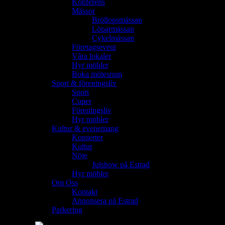
Konferens
Mässor
Bröllopsmässan
Löparmässan
Cykelmässan
Företagsevent
Våra lokaler
Hyr möbler
Boka mötesrum
Sport & föreningsliv
Sport
Cuper
Föreningsliv
Hyr möbler
Kultur & evenemang
Konserter
Kultur
Nöje
Julshow på Estrad
Hyr möbler
Om Oss
Kontakt
Annonsera på Estrad
Parkering