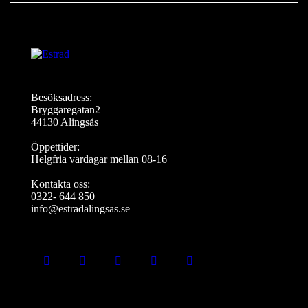
, ta del
av smart
utrustnin
g och
hämta
inspiratio
n inför
din
Besöksadress:
cykling -
Bryggaregatan2
fri entré!
44130 Alingsås
Öppettider:
Helgfria vardagar mellan 08-16
Kontakta oss:
0322- 644 850
info@estradalingsas.se