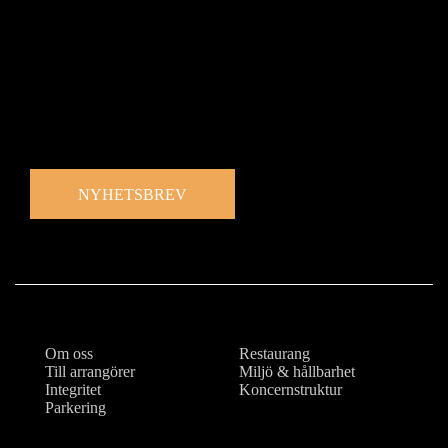
Missa inget som händer i Estrad
Prenumerera på vårt nyhetsbrev och ta del av nyheter,
erbjudanden och mycket mer
NYHETSBREV
Om oss
Restaurang
Till arrangörer
Miljö & hållbarhet
Integritet
Koncernstruktur
Parkering