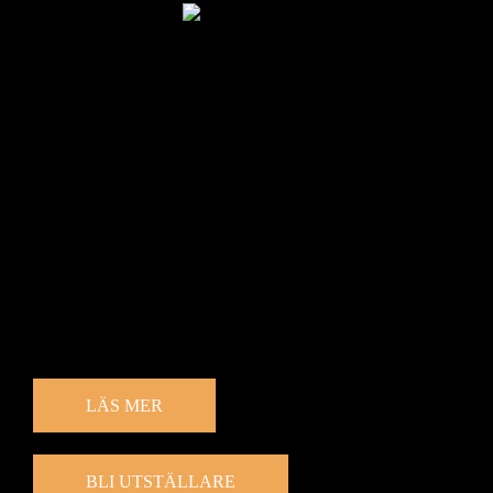
Bröllopsmässan
Den 12-13 september 2026 fylls Estrad av allt som hör
bröllopsvärlden till. Som utställare får du chansen att möta
engagerade och blivande brudpar som söker inspiration, tjänster
och produkter inför sin stora dag. Som besökare kan du upptäcka
ett brett utbud av utställare – från rådgivare och designers till
fotografer, stylister, klänningsbutiker och mycket mer.
Välkommen till en helg fylld av möjligheter och bröllopsglädje.
LÄS MER
BLI UTSTÄLLARE