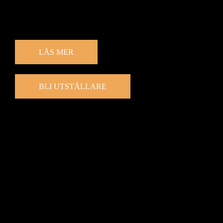
Missa inte att ställa ut på Löparmässan 10 oktober 2026!
Kontakta oss!
LÄS MER
BLI UTSTÄLLARE