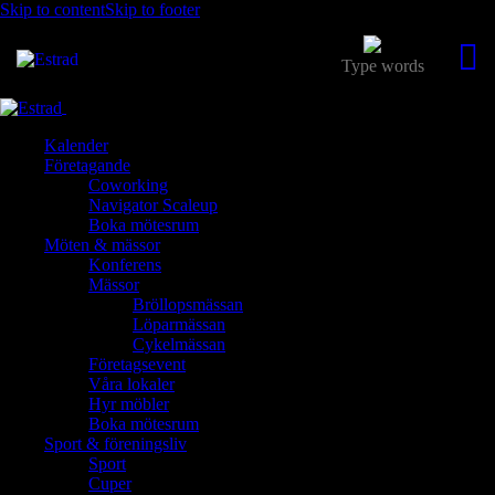
Skip to content
Skip to footer
Close
Kalender
Företagande
Coworking
Navigator Scaleup
Boka mötesrum
Möten & mässor
Konferens
Mässor
Bröllopsmässan
Löparmässan
Cykelmässan
Företagsevent
Våra lokaler
Hyr möbler
Boka mötesrum
Sport & föreningsliv
Sport
Cuper