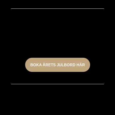
Boka Årets Julbord
Biljetterna till årets julshow är nu släppta. Är du
privatperson säkrar du din plats via knappen nedan. För
företagsbokningar och gruppbokningar över 10 personer
hittar du mer information längre ner på sidan.
BOKA ÅRETS JULBORD HÄR
Företags- och gruppbokning
Är ni ett företag eller fler än 10 personer så bokar ni era
platser nedan!