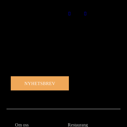
Missa inget som händer i Estrad
Prenumerera på vårt nyhetsbrev och ta del av nyheter,
erbjudanden och mycket mer
NYHETSBREV
Om oss
Restaurang