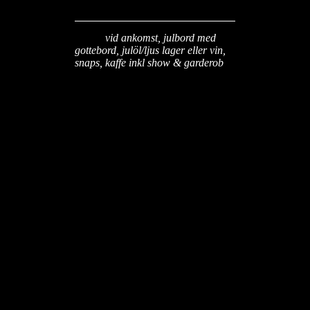
moms
Glögg
vid ankomst, julbord med
gottebord, julöl/ljus lager eller vin,
snaps, kaffe inkl show & garderob
18:00-18:30
Glögg
18:30
Dörrarna och Baren öppnar
19:15
Showstart i arenan
19:30
Julbord
22:30
Slut, fortsätt kvällen på Skåål
eller på stan
Band:
NyfikenGul