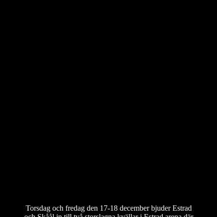
Julshow på Estrad
17-18 december 2026
Missa inte premiären av Årets
Julbord med Alingsås största
julshow
Torsdag och fredag den 17-18 december bjuder Estrad
och Skåål in till två storslagna kvällar i Estrad arena där