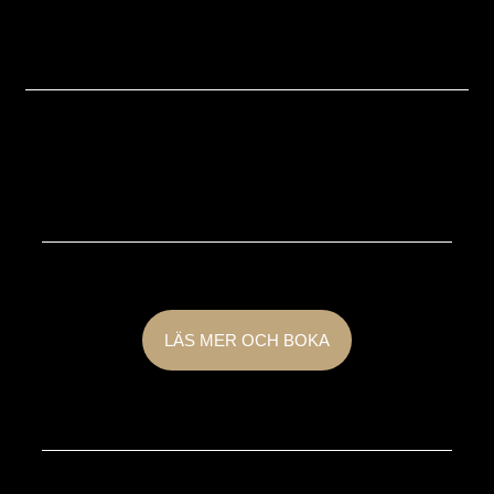
Bussresor
Ta gruppen enkelt och tryggt till och från julbordet med
buss från Bergkvara.
LÄS MER OCH BOKA
Övernattning
Bo över hos våra vänner på anrika Grand Hotel- mitt emot