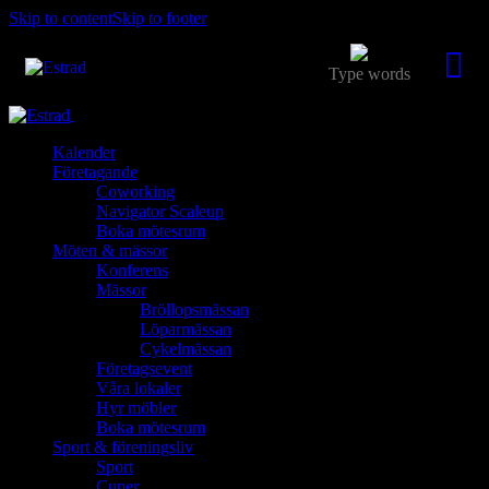
Skip to content
Skip to footer
Close
Kalender
Företagande
Coworking
Navigator Scaleup
Boka mötesrum
Möten & mässor
Konferens
Mässor
Bröllopsmässan
Löparmässan
Cykelmässan
Företagsevent
Våra lokaler
Hyr möbler
Boka mötesrum
Sport & föreningsliv
Sport
Cuper