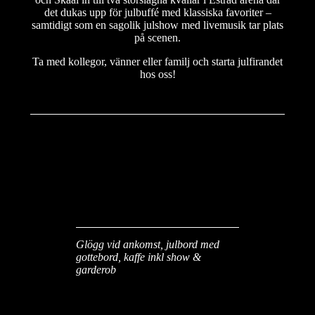
det dukas upp för julbuffé med klassiska favoriter –
samtidigt som en sagolik julshow med livemusik tar plats
på scenen.
Ta med kollegor, vänner eller familj och starta julfirandet
hos oss!
Julbord - 1095:- inkl
moms
Glögg vid ankomst, julbord med
gottebord, kaffe inkl show &
garderob
Julbord - 1345:- inkl