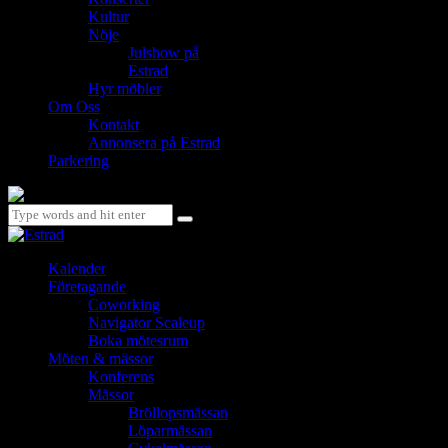
Kultur
Nöje
Julshow på
Estrad
Hyr möbler
Om Oss
Kontakt
Annonsera på Estrad
Parkering
Kalender
Företagande
Coworking
Navigator Scaleup
Boka mötesrum
Möten & mässor
Konferens
Mässor
Bröllopsmässan
Löparmässan