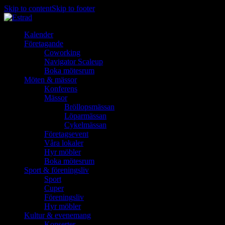
Skip to content
Skip to footer
Kalender
Företagande
Coworking
Navigator Scaleup
Boka mötesrum
Möten & mässor
Konferens
Mässor
Bröllopsmässan
Löparmässan
Cykelmässan
Företagsevent
Våra lokaler
Hyr möbler
Boka mötesrum
Sport & föreningsliv
Sport
Cuper
Föreningsliv
Hyr möbler
Kultur & evenemang
Konserter