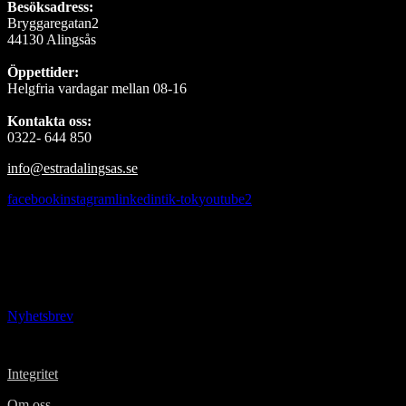
Besöksadress:
Bryggaregatan2
44130 Alingsås
Öppettider:
Helgfria vardagar mellan 08-16
Kontakta oss:
0322- 644 850
info@estradalingsas.se
facebook
instagram
linkedin
tik-tok
youtube2
Missa inget som händer i Estrad
Prenumerera på vårt nyhetsbrev och ta del av nyheter, erbjudanden
och mycket mer
Nyhetsbrev
Integritet
Om oss