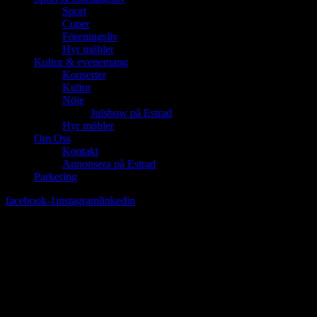
Sport
Cuper
Föreningsliv
Hyr möbler
Kultur & evenemang
Konserter
Kultur
Nöje
Julshow på Estrad
Hyr möbler
Om Oss
Kontakt
Annonsera på Estrad
Parkering
facebook-1
instagram
linkedin