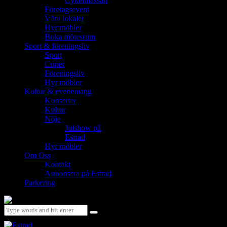
Cykelmässan
Företagsevent
Våra lokaler
Hyr möbler
Boka mötesrum
Sport & föreningsliv
Sport
Cuper
Föreningsliv
Hyr möbler
Kultur & evenemang
Konserter
Kultur
Nöje
Julshow på
Estrad
Hyr möbler
Om Oss
Kontakt
Annonsera på Estrad
Parkering