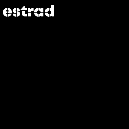
Detta evenemang har redan ägt rum.
Elitseriematch Alingsås HK –
Hammarby IF HF
februari 13 | 19:00
-
20:30
Inför evenemanget:
Res hållbart till oss. Alingsås centralstation ligger
endast en minuts gångavstånd från våra entréer.
Behöver du fordonsparkering parkerar du enklast i