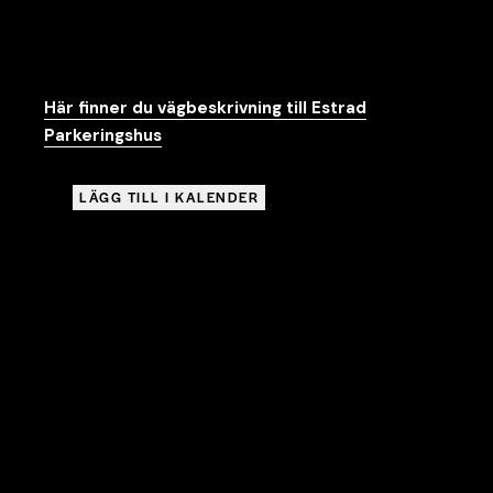
vårt P-hus. Lämna jackan i bilen och ta trapporna för
att komma direkt till huvudentrén. För dig i behov av
hiss, parkera på markplan/Plan 1.
Här finner du vägbeskrivning till Estrad
Parkeringshus
.
LÄGG TILL I KALENDER
Google Kalender
iCalendar