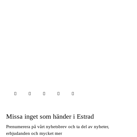
Besöksadress:
Bryggaregatan2
44130 Alingsås
Öppettider:
Helgfria vardagar mellan 08-16
Kontakta oss:
0322- 644 850
info@estradalingsas.se
Missa inget som händer i Estrad
Prenumerera på vårt nyhetsbrev och ta del av nyheter,
erbjudanden och mycket mer