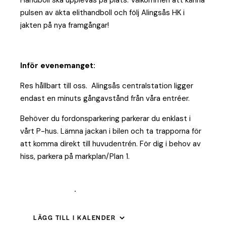
Handboll ska upplevas på plats. Välkommen att känna
pulsen av äkta elithandboll och följ Alingsås HK i
jakten på nya framgångar!
Inför evenemanget:
Res hållbart till oss. Alingsås centralstation ligger
endast en minuts gångavstånd från våra entréer.
Behöver du fordonsparkering parkerar du enklast i
vårt P-hus. Lämna jackan i bilen och ta trapporna för
att komma direkt till huvudentrén. För dig i behov av
hiss, parkera på markplan/Plan 1.
Här finner du vägbeskrivning till Estrad
Parkeringshus
.
LÄGG TILL I KALENDER