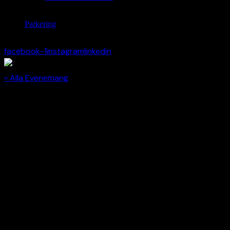
Parkering
facebook-1
instagram
linkedin
« Alla Evenemang
Detta evenemang har redan ägt rum.
AHK-Dagen
Dubbelarrangeman
i Estrad