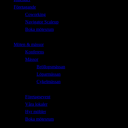
Företagande
Coworking
Navigator Scaleup
Boka mötesrum
Möten & mässor
Konferens
Mässor
Bröllopsmässan
Löparmässan
Cykelmässan
Företagsevent
Våra lokaler
Hyr möbler
Boka mötesrum