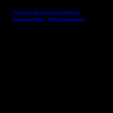
dec 7, 2025 | 14:00
-
20:30
«
Premiär för AfterSki på Estrad Arena! ❄️⛷️
The Music of ABBA – ARRIVAL from Sweden
»
Dubbelarrangemang i Estrad söndag 7 december. En dag
för hela familjen med massor av roliga aktiviteter – gratis
för alla under 18 år!
Varmt välkomna till Estrad på söndag den 7
december!
Här är programmet för AHK-dagen
12.30
: Dörrarna till Estrad slås upp
12.30 – 14.00:
Besök AHK-spelare i supportershopen och
hitta fina julklappserbjudanden. Cornhole & prickskyttemål.
Maskoten Tiger Teo från Nordic Wellness är på plats och