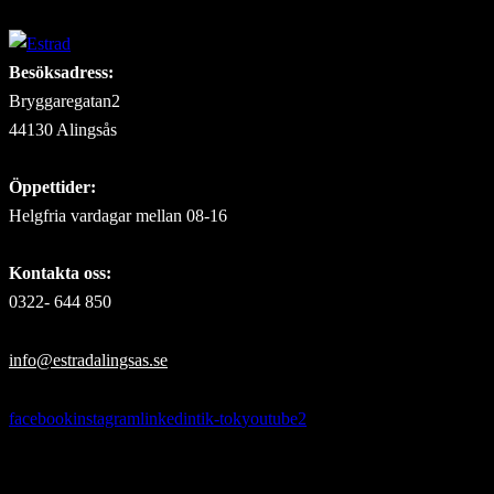
Besöksadress:
Bryggaregatan2
44130 Alingsås
Öppettider:
Helgfria vardagar mellan 08-16
Kontakta oss:
0322- 644 850
info@estradalingsas.se
facebook
instagram
linkedin
tik-tok
youtube2
Missa inget som händer i Estrad