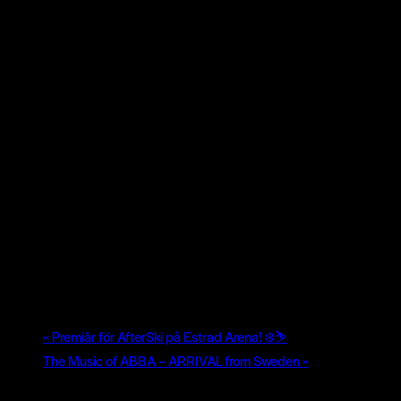
«
Premiär för AfterSki på Estrad Arena! ❄️⛷️
The Music of ABBA – ARRIVAL from Sweden
»