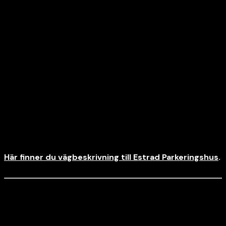
lena.lindqvist@ahk.nu
:
Inför evenemanget:
Parkera smidigast i Estrads Parkeringshus! Lämna jackan i
bilen och ta trapporna för att komma direkt till
huvudentrén. För dig i behov av hiss, parkera på
markplan/Plan 1.
Här finner du vägbeskrivning till Estrad Parkeringshus
.