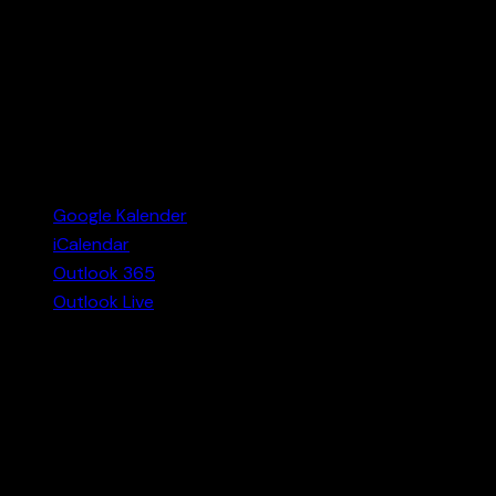
Google Kalender
iCalendar
Outlook 365
Outlook Live
Detaljer
Datum:
dec 7, 2025
Tid: