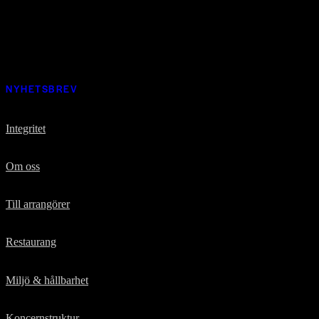
Prenumerera på vårt nyhetsbrev och ta del av nyheter, erbjudanden
och mycket mer
NYHETSBREV
Integritet
Om oss
Till arrangörer
Restaurang
Miljö & hållbarhet
Koncernstruktur