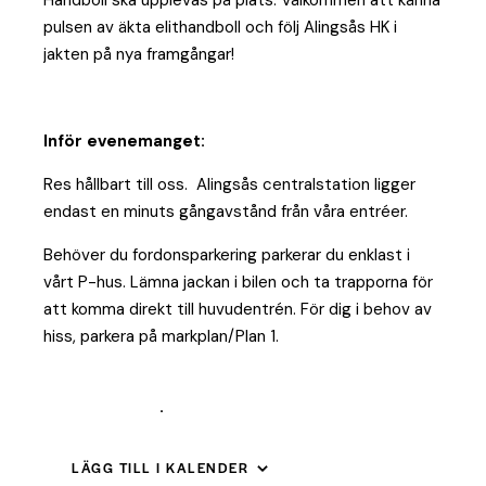
Handboll ska upplevas på plats. Välkommen att känna
pulsen av äkta elithandboll och följ Alingsås HK i
jakten på nya framgångar!
Inför evenemanget:
Res hållbart till oss. Alingsås centralstation ligger
endast en minuts gångavstånd från våra entréer.
Behöver du fordonsparkering parkerar du enklast i
vårt P-hus. Lämna jackan i bilen och ta trapporna för
att komma direkt till huvudentrén. För dig i behov av
hiss, parkera på markplan/Plan 1.
Här finner du vägbeskrivning till Estrad
Parkeringshus
.
LÄGG TILL I KALENDER