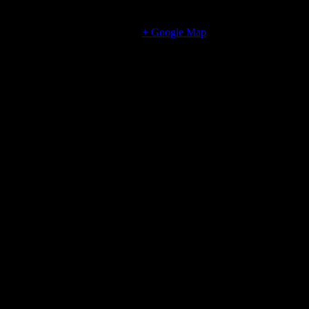
Bryggaregatan 2
Alingsås
,
441 30
Sweden
+ Google Map