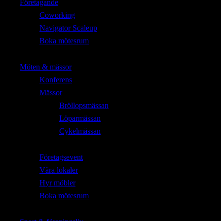
Företagande
Coworking
Navigator Scaleup
Boka mötesrum
Möten & mässor
Konferens
Mässor
Bröllopsmässan
Löparmässan
Cykelmässan
Företagsevent
Våra lokaler
Hyr möbler
Boka mötesrum