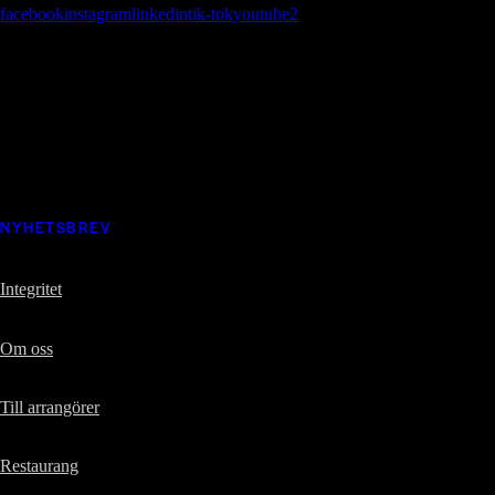
facebook
instagram
linkedin
tik-tok
youtube2
Missa inget som händer i Estrad
Prenumerera på vårt nyhetsbrev och ta del av nyheter, erbjudanden och
mycket mer
NYHETSBREV
Integritet
Om oss
Till arrangörer
Restaurang