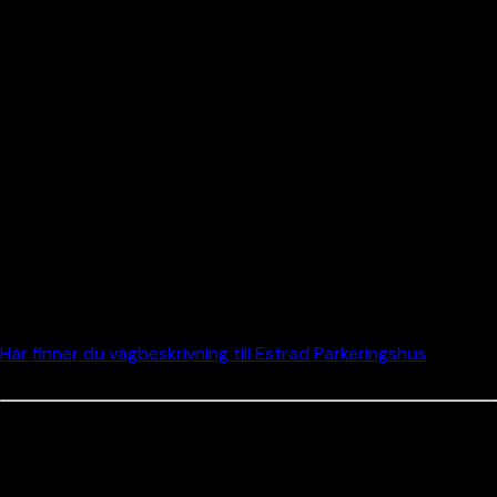
företag och datumet du vill delta på.
Inför evenemanget:
Res hållbart till oss. Alingsås centralstation ligger endast en
minuts gångavstånd från våra entréer.
Behöver du fordonsparkering parkerar du enklast i vårt P-
hus. Lämna jackan i bilen och ta trapporna för att komma
direkt till huvudentrén. För dig i behov av hiss, parkera på
markplan/Plan 1.
Här finner du vägbeskrivning till Estrad Parkeringshus
.