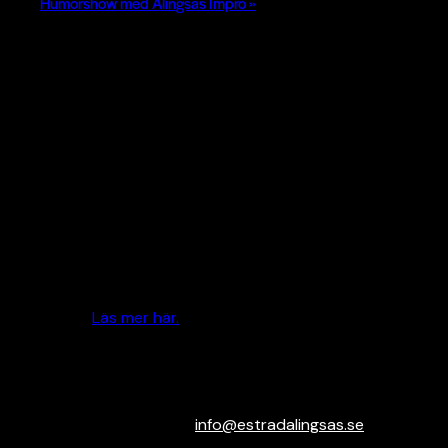
Humorshow med Alingsås Impro
»
Nyfiken på vilka som sitter hos oss?
Välkommen på våra nätverksträffar på Estrad Alingsås. Här
får du chansen att träffa andra, se våra lokaler och höra mer
om alla spännande företag som sitter här på Estrad!
Denna träff lär vi känna eldsjälarna bakom
Ågrenska
, en
organisation för stöd kring sällsynta hälsotillstånd och
sjukdomar. Ågrenska är en av de organisationer Estrad
stöttar genom att dela ut Gåvokort till talare och
inspiratörer.
Läs mer här.
Vi bjuder på kaffe och frukostfralla!
Anmäl dig kostnadsfritt till
info@
estradalingsas.se
med namn,