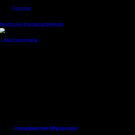
Parkering
facebook-1
instagram
linkedin
« Alla Evenemang
Detta evenemang har redan ägt rum.
Estrad Nätverksträff
– Ågrenska
maj 13 | 09:00
-
10:00
«
Humorshow med Alingsås Impro