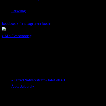
Parkering
facebook-1
instagram
linkedin
« Alla Evenemang
Årets Julbord
december 17 | 18:00
-
22:30
«
Estrad Nätverksträff – InfoCell AB
Årets Julbord
»