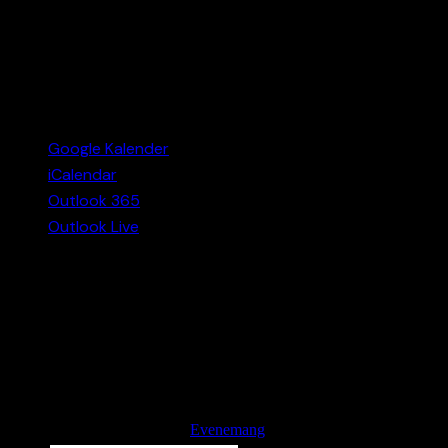
Google Kalender
iCalendar
Outlook 365
Outlook Live
Detaljer
Datum:
december 17
Tid:
18:00 - 22:30
Evenemang Kategori:
Evenemang