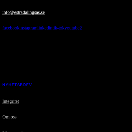
info@estradalingsas.se
facebook
instagram
linkedin
tik-tok
youtube2
Missa inget som händer i Estrad
Prenumerera på vårt nyhetsbrev och ta del av nyheter, erbjudanden
och mycket mer
NYHETSBREV
Integritet
Om oss