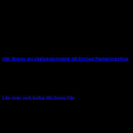
Inför evenemanget:
Res hållbart till oss. Alingsås centralstation ligger endast
en minuts gångavstånd från våra entréer.
Behöver du fordonsparkering parkerar du enklast i vårt P-
hus. Lämna jackan i bilen och ta trapporna för att komma
direkt till huvudentrén. För dig i behov av hiss, parkera på
markplan/Plan 1.
Här finner du vägbeskrivning till Estrad Parkeringshus
.
Behöver du fler platser för kollegorna, laget eller föreningen
till och från eventet? Vi samarbetar med Bergkvara och
erbjuder bra priser på trygg och smidig beställningstrafik.
Läs mer och boka din buss här.