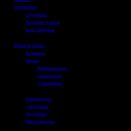
Företagande
Coworking
Navigator Scaleup
Boka mötesrum
Möten & mässor
Konferens
Mässor
Bröllopsmässan
Löparmässan
Cykelmässan
Företagsevent
Våra lokaler
Hyr möbler
Boka mötesrum