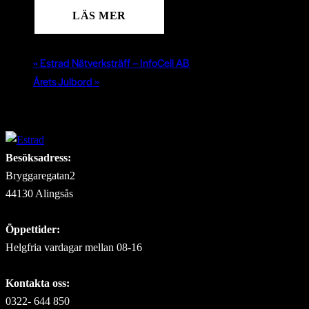
«
Estrad Nätverksträff – InfoCell AB
Årets Julbord
»
Besöksadress:
Bryggaregatan2
44130 Alingsås
Öppettider:
Helgfria vardagar mellan 08-16
Kontakta oss:
0322- 644 850