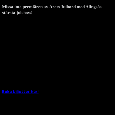
Missa inte premiären av Årets Julbord med Alingsås
största julshow!
Torsdag och fredag den 17-18 december bjuder Estrad och
Skåål in till två storslagna kvällar i Estrad arena där det
dukas upp för julbuffé med klassiska favoriter – samtidigt
som en sagolik julshow med livemusik tar plats på scenen.
Ta med kollegor, vänner eller familj och starta julfirandet
hos oss!
Boka biljetter här!