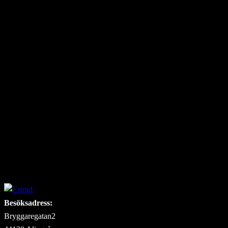
Plats
Estrad Alingsås – Afzelius Foajé
Bryggaregatan 2
Alingsås
,
441 30
Sweden
Arrangör
Estrad Alingsås & Almi Väst
Barnmusikalen Klas Klättermus och de andra djuren i
Hackebackeskogen
Alingsåsdagarna 2026
Besöksadress:
Bryggaregatan2