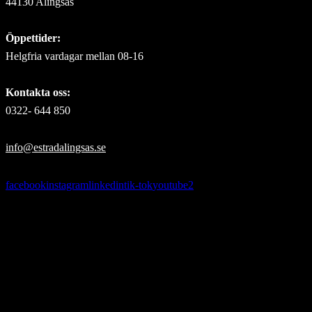
44130 Alingsås
Öppettider:
Helgfria vardagar mellan 08-16
Kontakta oss:
0322- 644 850
info@estradalingsas.se
facebook
instagram
linkedin
tik-tok
youtube2
Missa inget som händer i Estrad
Prenumerera på vårt nyhetsbrev och ta del av nyheter, erbjudanden
och mycket mer