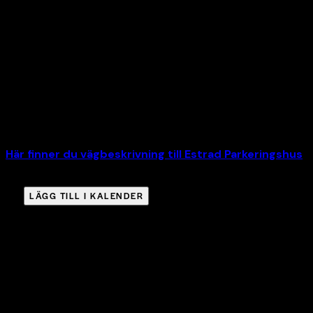
Res hållbart till oss. Alingsås centralstation ligger endast
en minuts gångavstånd från våra entréer.
Behöver du fordonsparkering parkerar du enklast i vårt P-
hus. Lämna jackan i bilen och ta trapporna för att komma
direkt till huvudentrén. För dig i behov av hiss, parkera på
markplan/Plan 1.
Här finner du vägbeskrivning till Estrad Parkeringshus
.
LÄGG TILL I KALENDER