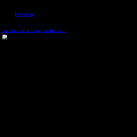
Parkering
facebook-1
instagram
linkedin
Detta evenemang har redan ägt rum.
Kvinnligt affärsnätverk- bubbel,
business & drivkraft
mars 12 | 17:00
-
19:00
Funderar du på hur du kan utveckla ditt företag eller förstå