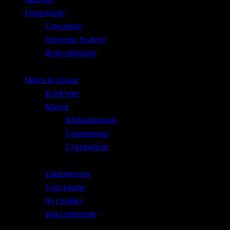
Företagande
Coworking
Navigator Scaleup
Boka mötesrum
Möten & mässor
Konferens
Mässor
Bröllopsmässan
Löparmässan
Cykelmässan
Företagsevent
Våra lokaler
Hyr möbler
Boka mötesrum