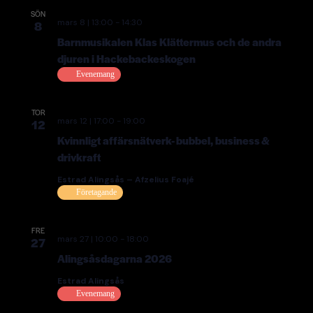
SÖN
mars 8 | 13:00
-
14:30
8
Barnmusikalen Klas Klättermus och de andra
djuren i Hackebackeskogen
Evenemang
TOR
mars 12 | 17:00
-
19:00
12
Kvinnligt affärsnätverk- bubbel, business &
drivkraft
Estrad Alingsås – Afzelius Foajé
Företagande
FRE
mars 27 | 10:00
-
18:00
27
Alingsåsdagarna 2026
Estrad Alingsås
Evenemang