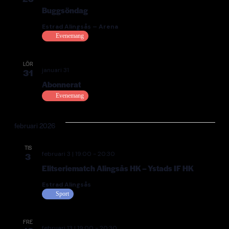
Buggsöndag
Estrad Alingsås – Arena
Evenemang
LÖR
januari 31
31
Abonnerat
Evenemang
februari 2026
TIS
februari 3 | 19:00
-
20:30
3
Elitseriematch Alingsås HK – Ystads IF HK
Estrad Alingsås
Sport
FRE
februari 13 | 19:00
-
20:30