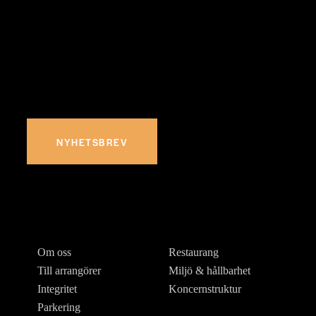
Estrad
Prenumerera på vårt nyhetsbrev och ta del av nyheter,
erbjudanden och mycket mer
NYHETSBREV
Om oss
Restaurang
Till arrangörer
Miljö & hållbarhet
Integritet
Koncernstruktur
Parkering