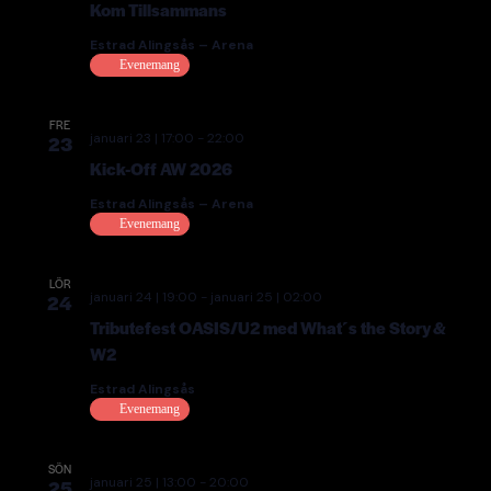
View
Kom Tillsammans
Navi
Estrad Alingsås – Arena
Evenemang
FRE
januari 23 | 17:00
-
22:00
23
Kick-Off AW 2026
Estrad Alingsås – Arena
Evenemang
LÖR
januari 24 | 19:00
-
januari 25 | 02:00
24
Tributefest OASIS/U2 med What´s the Story &
W2
Estrad Alingsås
Evenemang
SÖN
januari 25 | 13:00
-
20:00
25