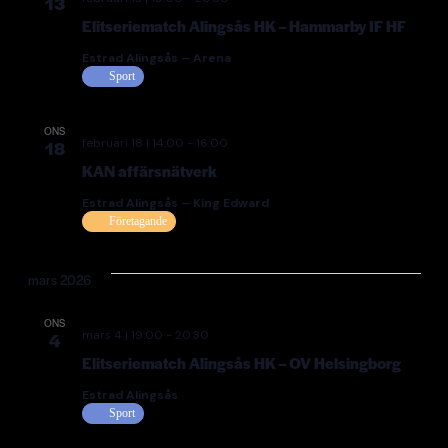
13
Elitseriematch Alingsås HK – Hammarby IF HF
Estrad Alingsås – Arena
Sport
ONS
februari 18 | 14:00
-
16:00
18
KAN affärsnätverk
Estrad Alingsås – King Edward
Företagande
mars 2026
ONS
mars 4 | 19:00
-
20:30
4
Elitseriematch Alingsås HK – OV Helsingborg
Estrad Alingsås
Sport