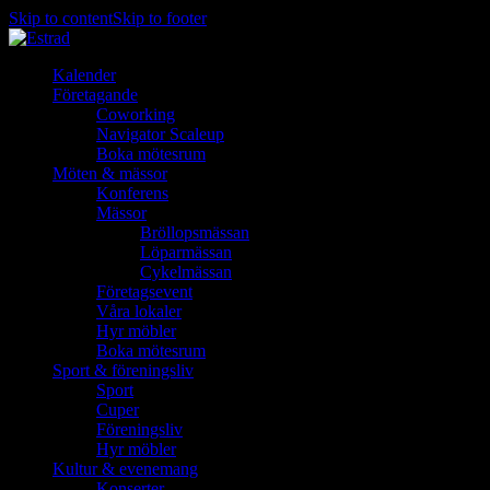
Skip to content
Skip to footer
Kalender
Företagande
Coworking
Navigator Scaleup
Boka mötesrum
Möten & mässor
Konferens
Mässor
Bröllopsmässan
Löparmässan
Cykelmässan
Företagsevent
Våra lokaler
Hyr möbler
Boka mötesrum
Sport & föreningsliv
Sport
Cuper
Föreningsliv
Hyr möbler
Kultur & evenemang
Konserter