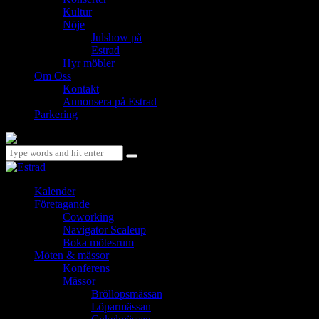
Kultur
Nöje
Julshow på
Estrad
Hyr möbler
Om Oss
Kontakt
Annonsera på Estrad
Parkering
Kalender
Företagande
Coworking
Navigator Scaleup
Boka mötesrum
Möten & mässor
Konferens
Mässor
Bröllopsmässan
Löparmässan