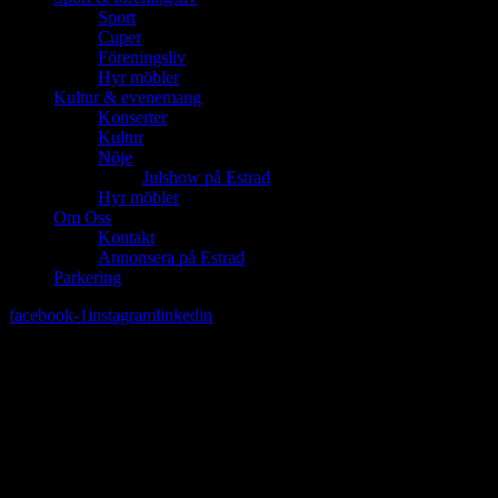
Sport
Cuper
Föreningsliv
Hyr möbler
Kultur & evenemang
Konserter
Kultur
Nöje
Julshow på Estrad
Hyr möbler
Om Oss
Kontakt
Annonsera på Estrad
Parkering
facebook-1
instagram
linkedin