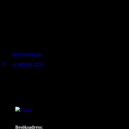
Contact Info
Germany —
785 15h Street, Office 478
Berlin, De 81566
info@email.com
+1 840 841 25 69
Besöksadress: