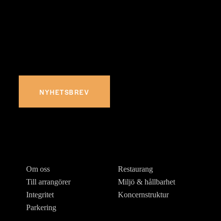
Prenumerera på vårt nyhetsbrev och ta del av nyheter,
erbjudanden och mycket mer
NYHETSBREV
Om oss
Restaurang
Till arrangörer
Miljö & hållbarhet
Integritet
Koncernstruktur
Parkering