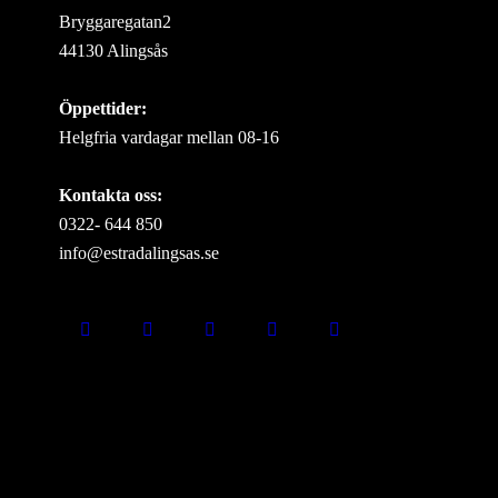
Bryggaregatan2
44130 Alingsås
Öppettider:
Helgfria vardagar mellan 08-16
Kontakta oss:
0322- 644 850
info@estradalingsas.se
Missa inget som händer i
Estrad