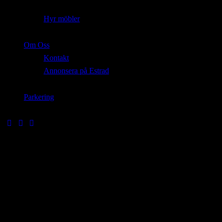
Hyr möbler
Om Oss
Kontakt
Annonsera på Estrad
Parkering
Concerts & festivals
Mauris eu nisi eget nisi imperdiet vestibulum. Nunc sodales vehicula
risus. Suspendisse id mauris sodales, blandit tortor eu, sodales justo.
Morbi tincidunt, ante vel suscipit volutpat, turpis enim
volutpSectetur adipiscing elit, sed do eiusm onsectetur adipiscing